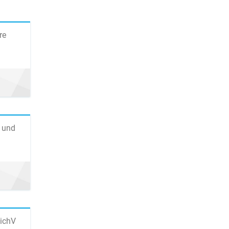
re
 und
SichV