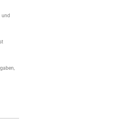
0 und
st
rgaben,