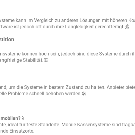
ysteme kann im Vergleich zu anderen Lösungen mit höheren Ko
ware ist jedoch oft durch ihre Langlebigkeit gerechtfertigt.💰
tition
ssensysteme können hoch sein, jedoch sind diese Systeme durch i
gfristige Stabilität.🏗️
d, um die Systeme in bestem Zustand zu halten. Anbieter biet
uelle Probleme schnell behoben werden.🛠️
 mobilen?
📱
äte, ideal für feste Standorte. Mobile Kassensysteme sind tragba
lnde Einsatzorte.