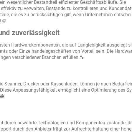
in wesentlicher Bestandteil effizienter Geschäftsabläufe. Sie
ffektiv zu verwalten, Bestände zu kontrollieren und Kundendat
eile, die es zu berücksichtigen gilt, wenn Unternehmen entschei
.🌐
d zuverlässigkeit
sten Hardwarekomponenten, die auf Langlebigkeit ausgelegt si
s oder Einzelhandelsgeschäften von Vorteil sein. Die Hardware
ngen verschiedener Branchen erfüllen.🔧
e Scanner, Drucker oder Kassenladen, können je nach Bedarf ei
Diese Anpassungsfähigkeit ermöglicht eine Optimierung des S
.🐙
mt durch bewährte Technologien und Komponenten zustande, di
pport durch den Anbieter trägt zur Aufrechterhaltung einer hohe