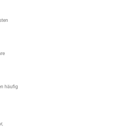
sten
hre
en häufig
r,