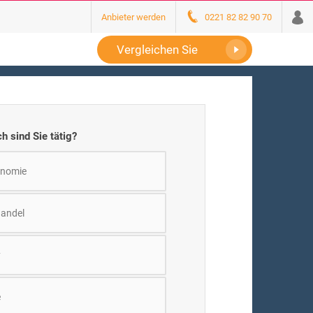
Anbieter werden
0221 82 82 90 70
Vergleichen Sie
h sind Sie tätig?
onomie
handel
y
e