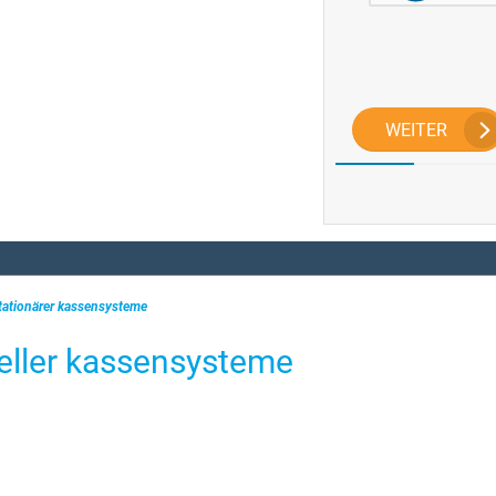
WEITER
stationärer kassensysteme
neller kassensysteme