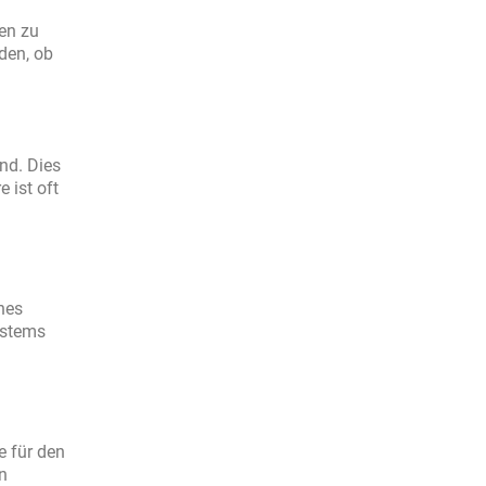
en zu
den, ob
nd. Dies
 ist oft
nes
ystems
e für den
n