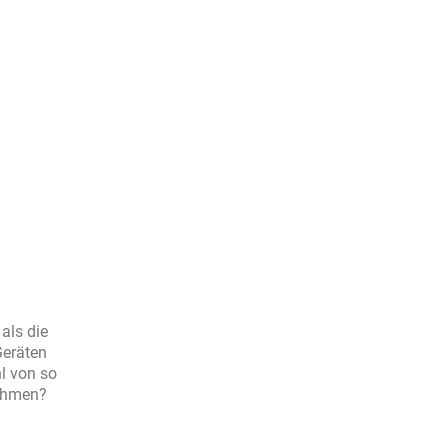
als die
Geräten
l von so
nehmen?