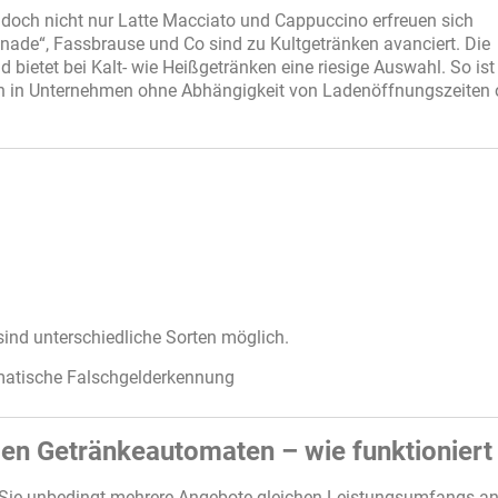
– doch nicht nur Latte Macciato und Cappuccino erfreuen sich
onade“, Fassbrause und Co sind zu Kultgetränken avanciert. Die
 bietet bei Kalt- wie Heißgetränken eine riesige Auswahl. So ist
 in Unternehmen ohne Abhängigkeit von Ladenöffnungszeiten 
ind unterschiedliche Sorten möglich.
omatische Falschgelderkennung
den Getränkeautomaten – wie funktioniert
 Sie unbedingt mehrere Angebote gleichen Leistungsumfangs an