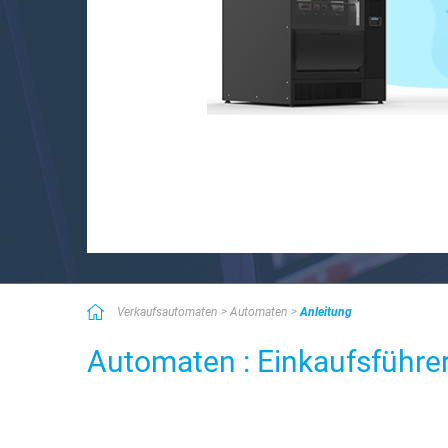
Verkaufsautomaten
Automaten
Anleitung
Automaten : Einkaufsführe