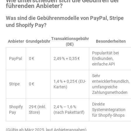
Wie unterscheiden sich die Gebühren der
führenden Anbieter?
Was sind die Gebührenmodelle von PayPal, Stripe
und Shopify Pay?
Transaktionsgebühr
Anbieter
Grundgebühr
Besonderheiten
(DE)
Popularität bei
PayPal
0 €
2,49 % + 0,35 €
Endkunden,
einfache API
Sehr
1,4 % + 0,25 € (EU-
entwicklerfreundlich,
Stripe
0 €
Karten)
umfangreiche
Zahlungsmethoden
Direkte
Shopify
29 € (inkl.
2,4 % – 1,6 %
Systemintegration
Pay
Store)
(nach Pakettarif)
für Shopify-Shops
(Gültig ab März 2025, laut Anbieterangaben)