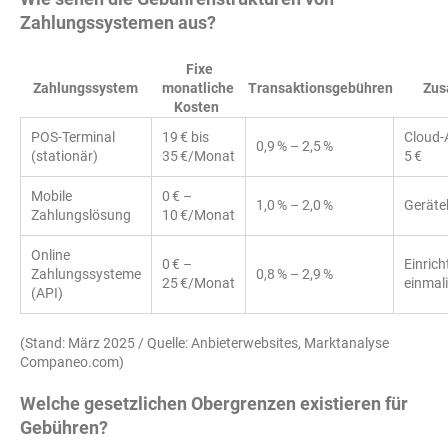
Zahlungssystemen aus?
Fixe
Zahlungssystem
monatliche
Transaktionsgebühren
Zus
Kosten
POS-Terminal
19 € bis
Cloud-
0,9 % – 2,5 %
(stationär)
35 €/Monat
5 €
Mobile
0 € –
1,0 % – 2,0 %
Geräte
Zahlungslösung
10 €/Monat
Online
0 € –
Einric
Zahlungssysteme
0,8 % – 2,9 %
25 €/Monat
einmali
(API)
(Stand: März 2025 / Quelle: Anbieterwebsites, Marktanalyse
Companeo.com)
Welche gesetzlichen Obergrenzen existieren für
Gebühren?