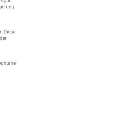
e Apps
zierung
. Diese
der
pontane