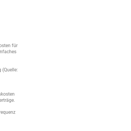
osten für
infaches
 (Quelle:
skosten
rträge.
frequenz