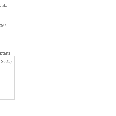
Data
366,
ptanz
a 2025)