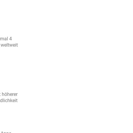
imal 4
 weltweit
t höherer
dlichkeit