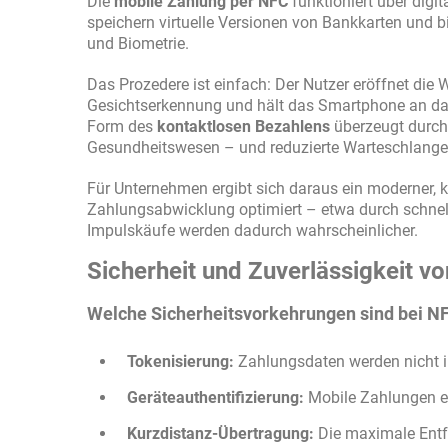
Die
mobile Zahlung per NFC
funktioniert über digi
speichern virtuelle Versionen von Bankkarten und 
und Biometrie.
Das Prozedere ist einfach: Der Nutzer eröffnet die W
Gesichtserkennung und hält das Smartphone an da
Form des
kontaktlosen Bezahlens
überzeugt durch 
Gesundheitswesen – und reduzierte Warteschlange
Für Unternehmen ergibt sich daraus ein moderner, ku
Zahlungsabwicklung optimiert – etwa durch schne
Impulskäufe werden dadurch wahrscheinlicher.
Sicherheit und Zuverlässigkeit 
Welche Sicherheitsvorkehrungen sind bei N
Tokenisierung:
Zahlungsdaten werden nicht im
Geräteauthentifizierung:
Mobile Zahlungen erf
Kurzdistanz-Übertragung:
Die maximale Entf