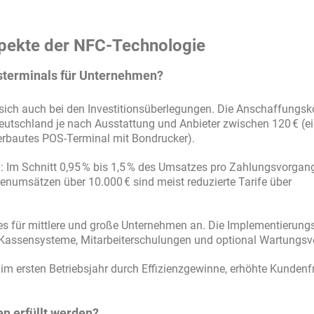
pekte der NFC-Technologie
sterminals für Unternehmen?
 sich auch bei den Investitionsüberlegungen. Die Anschaffungsk
eutschland je nach Ausstattung und Anbieter zwischen 120 € (e
erbautes POS-Terminal mit Bondrucker).
: Im Schnitt 0,95 % bis 1,5 % des Umsatzes pro Zahlungsvorgang
numsätzen über 10.000 € sind meist reduzierte Tarife über
tes für mittlere und große Unternehmen an. Die Implementierung
 Kassensysteme, Mitarbeiterschulungen und optional Wartungsve
s im ersten Betriebsjahr durch Effizienzgewinne, erhöhte Kunden
n erfüllt werden?