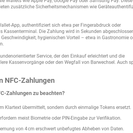
tale Wallets wie Apple Pay, Google Pay oder Samsung Pay. Dies
bieten zusätzliche Sicherheitsmechanismen wie Geräteauthentifi
allet-App, authentifiziert sich etwa per Fingerabdruck oder
s Kassenterminal. Die Zahlung wird in Sekunden abgeschlossen
Geschwindigkeit, hygienischen Vorteil – etwa in Gastronomie o
n.
ndenorientierter Service, der den Einkauf erleichtert und die
llere Kassenvorgänge oder den Wegfall von Barwechsel. Auch s
von NFC-Zahlungen
FC-Zahlungen zu beachten?
 Klartext übermittelt, sondern durch einmalige Tokens ersetzt.
ordern meist Biometrie oder PIN-Eingabe zur Verifikation.
ernung von 4 cm erschwert unbefugtes Abheben von Daten.